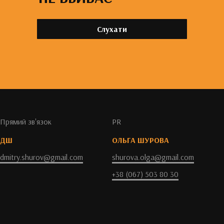
Слухати
Прямий зв'язок
PR
ДШ
ОЛЬГА ШУРОВА
dmitry.shurov@gmail.com
shurova.olga@gmail.com
+38 (067) 503 80 30